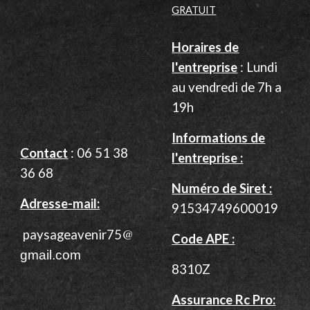
GRATUIT
Horaires de
l'entreprise
: Lundi
au vendredi de 7h a
19h
I
nformations de
Contact
: 06 51 38
l'entreprise :
36 68
Numéro de Siret :
Adresse-mail:
91534749600019
@
paysageavenir75
Code APE :
gmail.com
8310Z
Assurance Rc Pro: