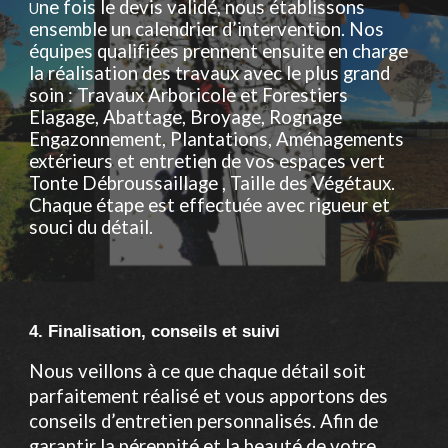
ne fois le devis validé, nous établissons
U
ensemble un calendrier d’intervention. Nos
équipes qualifiées prennent ensuite en charge
la réalisation des travaux avec le plus grand
soin : Travaux Arboricole et Forestiers
Elagage, Abattage, Broyage, Rognage
Engazonnement, Plantations, Aménagements
extérieurs et entretien de vos espaces vert
Tonte Débroussaillage , Taille des Végétaux.
Chaque étape est effectuée avec rigueur et
souci du détail.
4. Finalisation, conseils et suivi
Nous veillons à ce que chaque détail soit
parfaitement réalisé et vous apportons des
conseils d’entretien personnalisés. Afin de
garantir la pérennité et la beauté de votre